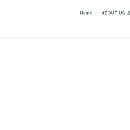
Home
ABOUT US
返回
2025.02.03
告別單調！這
白｜奶茶灰、