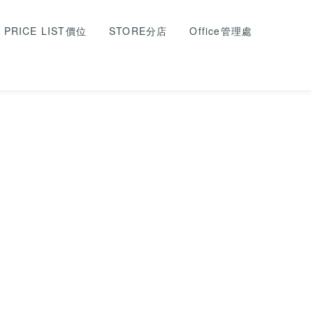
PRICE LIST價位
STORE分店
Office管理處
文章分類
全部
優惠活動
子分類 1-1
時尚趨勢
子分類 2-1
好評推薦