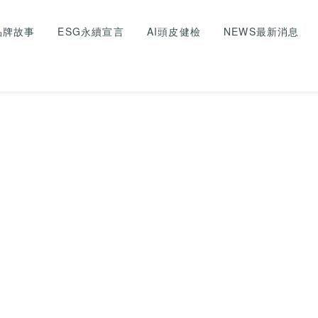
 品牌故事
ESG永續宣言
AI頭皮健檢
NEWS最新消息
8款漸層染配色，高級又顯
霧紫、櫻花粉